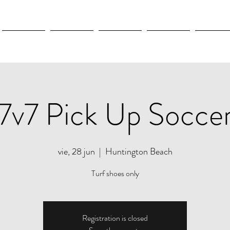
New Page
New Page
New Page
New Page
New Pag
7v7 Pick Up Socce
vie, 28 jun
  |  
Huntington Beach
Turf shoes only
Registration is closed