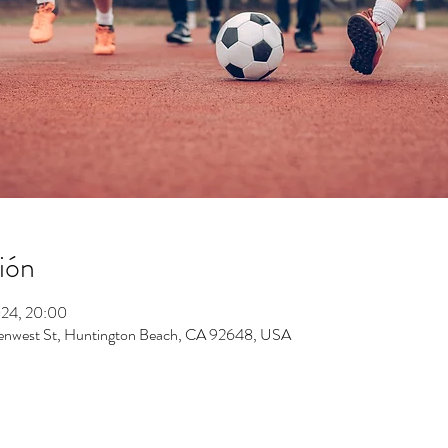
ión
024, 20:00
enwest St, Huntington Beach, CA 92648, USA