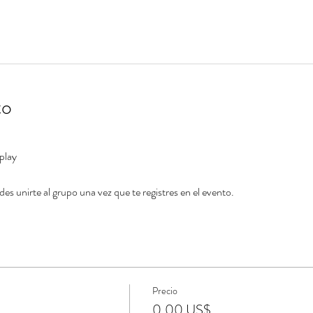
to
play
s unirte al grupo una vez que te registres en el evento.
Precio
0,00 US$