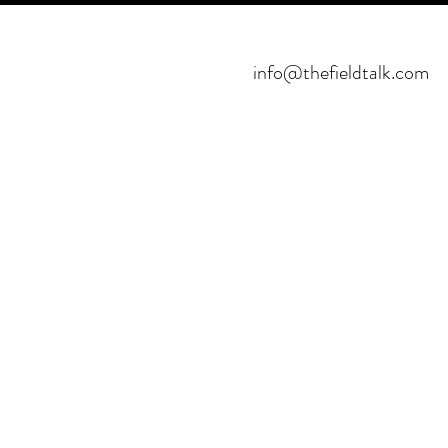
info@thefieldtalk.com
©2021 POR FIELDTALK.
PROYECTO HBFUTSAL™